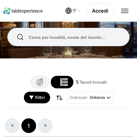
Accedi
IT
5
Tavoli trovati
Filtri
Ordina per:
Distanza
«
»
1