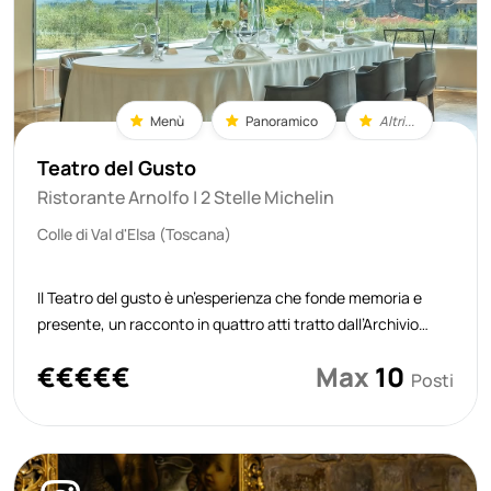
Menù
Panoramico
Altri...
Teatro del Gusto
Ristorante Arnolfo | 2 Stelle Michelin
Colle di Val d'Elsa (Toscana)
Il Teatro del gusto è un’esperienza che fonde memoria e
presente, un racconto in quattro atti tratto dall’Archivio
della casa che ripercorre la visione di Gaetano Trovato, in
€
€
€
€
€
Max
10
oltre quarant’anni di storia. Ogni atto attraversa un’epoca
Posti
diversa, r