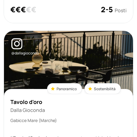
l’essenza della Barchetta Gourmet, l’esperienza firmata
€
€
€
€
€
2-5
Piccolo Lago che unisce natura, libertà e alta cucina in un
Posti
modo inedito
@dallagioconda
Panoramico
Sostenibilità
Tavolo d'oro
Dalla Gioconda
Gabicce Mare (Marche)