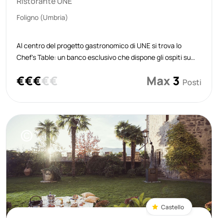
Ristorante UNE
Foligno (Umbria)
Al centro del progetto gastronomico di UNE si trova lo
Chef's Table: un banco esclusivo che dispone gli ospiti su
sedie alte, di fronte all’azione, per osservare da vicino ogni
€
€
€
€
€
Max
3
gesto della preparazione. La scelta della seduta e del layout
Posti
definisce u
©
Castello