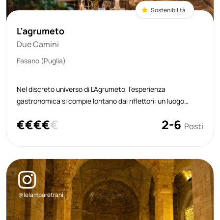
Sostenibilità
L'agrumeto
Due Camini
Fasano (Puglia)
Nel discreto universo di L'Agrumeto, l’esperienza
gastronomica si compie lontano dai riflettori: un luogo
riservato, celato tra gli agrumi, in cui il contesto non è
€
€
€
€
€
2-6
scenografia ma parte viva del racconto culinario. In un
Posti
piccolo cortile di pietre del
@lelamparetrani