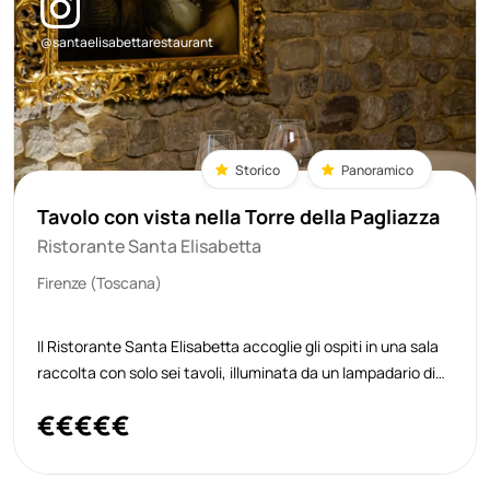
@santaelisabettarestaurant
Storico
Panoramico
Tavolo con vista nella Torre della Pagliazza
Ristorante Santa Elisabetta
Firenze (Toscana)
Il Ristorante Santa Elisabetta accoglie gli ospiti in una sala
raccolta con solo sei tavoli, illuminata da un lampadario di
Murano che ne sottolinea l’eleganza discreta, all’interno
€
€
€
€
€
della Torre della Pagliazza, nella parte più antica del centro
stori