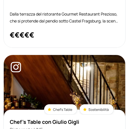
Dalla terrazza del ristorante Gourmet Restaurant Prezioso,
che si protende dal pendio sotto Castel Fragsburg, la scena
si apre su più piani, come un paesaggio che si dispiega
€
€
€
€
€
lentamente davanti agli occhi. In primo piano c’è il giardino
del castello,
Chef's Table
Sostenibilità
Chef's Table con Giulio Gigli