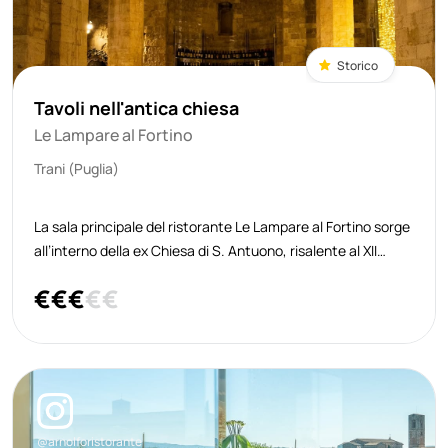
Storico
Tavoli nell'antica chiesa
Le Lampare al Fortino
Trani (Puglia)
La sala principale del ristorante Le Lampare al Fortino sorge
all’interno della ex Chiesa di S. Antuono, risalente al XII
secolo e in seguito inglobata nel fortino cinquecentesco
€
€
€
€
€
che presidiava l’estrema punta orientale dell’approdo. È uno
spazi
@arnolforistorante