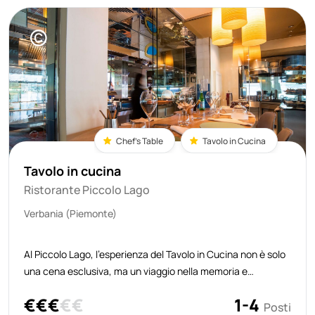
©
Chef's Table
Tavolo in Cucina
Tavolo in cucina
Ristorante Piccolo Lago
Verbania (Piemonte)
Al Piccolo Lago, l’esperienza del Tavolo in Cucina non è solo
una cena esclusiva, ma un viaggio nella memoria e
nell’identità più profonda del ristorante. È lo chef Marco
€
€
€
€
€
1-4
Sacco a delinearne il senso più autentico: «Vivere
Posti