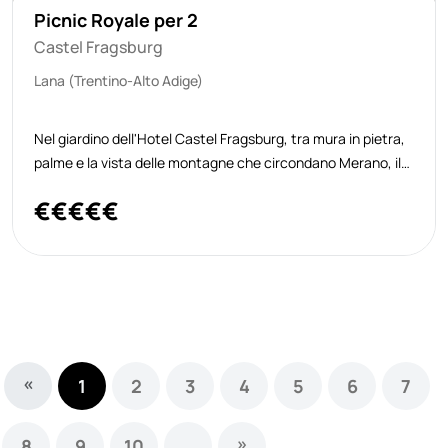
Picnic Royale per 2
Castel Fragsburg
Lana (Trentino-Alto Adige)
Nel giardino dell'Hotel Castel Fragsburg, tra mura in pietra,
palme e la vista delle montagne che circondano Merano, il
team dell’hotel allestisce un picnic per due persone che
€
€
€
€
€
unisce la spontaneità del contatto con la natura a una
proposta gastronom
«
1
2
3
4
5
6
7
»
8
9
10
...