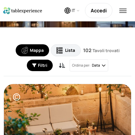
Accedi
IT
102
Mappa
Lista
Tavoli trovati
Filtri
Ordina per:
Data
©