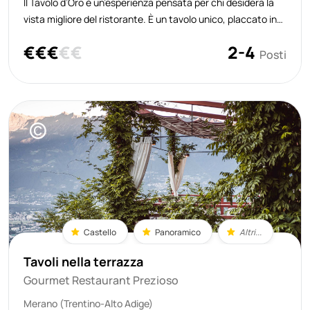
Il Tavolo d’Oro è un’esperienza pensata per chi desidera la
vista migliore del ristorante. È un tavolo unico, placcato in
oro, al riparo e al chiuso nei mesi freschi, all’aperto quando il
€
€
€
€
€
2-4
clima si fa mite, sempre con l’affaccio più spettacolare sulla
Posti
©
Castello
Panoramico
Altri...
Tavoli nella terrazza
Gourmet Restaurant Prezioso
Merano (Trentino-Alto Adige)