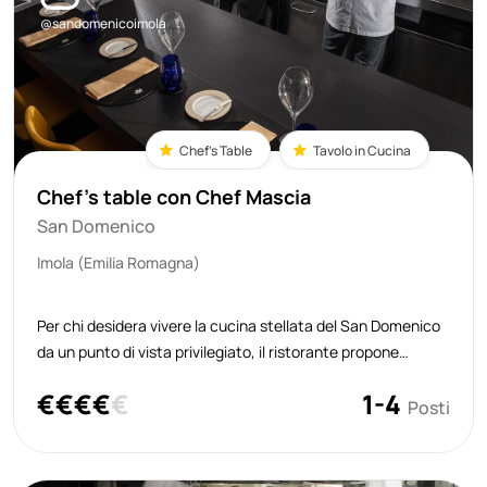
@sandomenicoimola
Chef's Table
Tavolo in Cucina
Chef's table con Chef Mascia
San Domenico
Imola (Emilia Romagna)
Per chi desidera vivere la cucina stellata del San Domenico
da un punto di vista privilegiato, il ristorante propone
un’esperienza esclusiva: un percorso al bancone, a diretto
€
€
€
€
€
1-4
contatto con lo chef Massimiliano Mascia e la sua brigata.
Posti
La formula