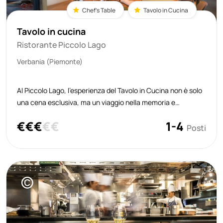
Chef's Table
Tavolo in Cucina
Tavolo in cucina
Ristorante Piccolo Lago
Verbania (Piemonte)
Al Piccolo Lago, l’esperienza del Tavolo in Cucina non è solo
una cena esclusiva, ma un viaggio nella memoria e
nell’identità più profonda del ristorante. È lo chef Marco
€
€
€
€
€
1-4
Sacco a delinearne il senso più autentico: «Vivere
Posti
l’esperienza al Tavolo in Cu
©