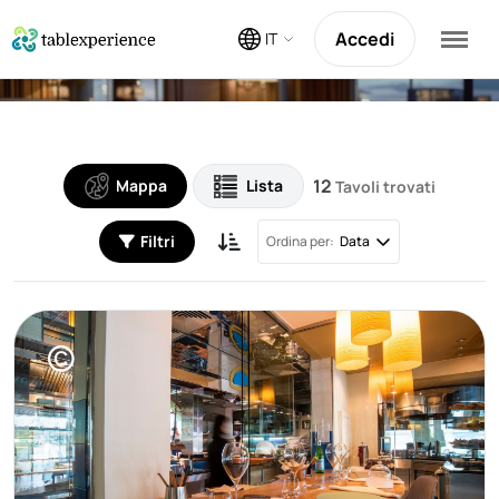
Accedi
IT
12
Mappa
Lista
Tavoli trovati
Filtri
Ordina per:
Data
©