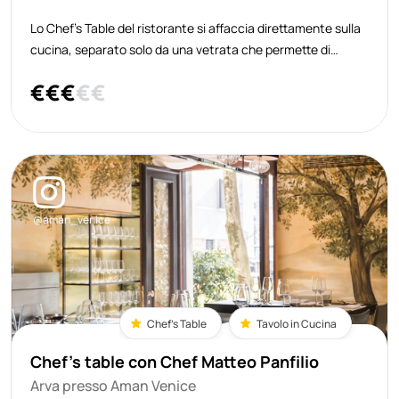
Lo Chef’s Table del ristorante si affaccia direttamente sulla
cucina, separato solo da una vetrata che permette di
osservare ogni gesto della brigata a pochi centimetri di
€
€
€
€
€
distanza. Il tavolo, elegante e contemporaneo, è circondato
da poltroncine col
@aman_venice
Chef's Table
Tavolo in Cucina
Chef's table con Chef Matteo Panfilio
Arva presso Aman Venice