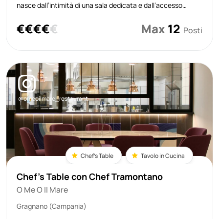
nasce dall’intimità di una sala dedicata e dall’accesso
privilegiato al cuore operativo della cucina. Qui si siede in
€
€
€
€
€
Max
12
prima fila, a pochi metri dal pass, con un punto di vista pr
Posti
@omeoilmare_restaurant
Chef's Table
Tavolo in Cucina
Chef's Table con Chef Tramontano
O Me O Il Mare
Gragnano (Campania)