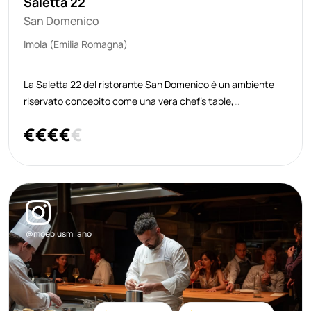
Saletta 22
San Domenico
Imola (Emilia Romagna)
La Saletta 22 del ristorante San Domenico è un ambiente
riservato concepito come una vera chef’s table,
un’esperienza gastronomica immersiva che si svolge in uno
€
€
€
€
€
spazio indipendente dal resto del ristorante. Il progetto,
firmato da Max Mascia insieme
@moebiusmilano