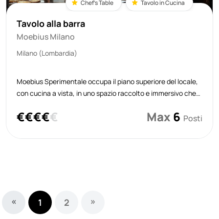
Chef's Table
Tavolo in Cucina
Tavolo alla barra
Moebius Milano
Milano (Lombardia)
Moebius Sperimentale occupa il piano superiore del locale,
con cucina a vista, in uno spazio raccolto e immersivo che
accoglie solo 12 ospiti. Sei di questi posti sono alla “Barra”, il
€
€
€
€
€
Max
6
banco affacciato direttamente sulla linea di lavoro, pensato
Posti
per
«
»
1
2