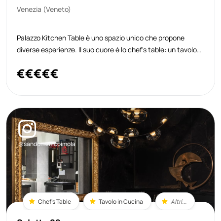
Venezia (Veneto)
Palazzo Kitchen Table è uno spazio unico che propone
diverse esperienze. Il suo cuore è lo chef's table: un tavolo
intimo e riservato all’interno della cucina privata di Aman
€
€
€
€
€
Venice, dove ogni esperienza gastronomica si trasforma in
un dialogo dirett
@sandomenicoimola
Chef's Table
Tavolo in Cucina
Altri...