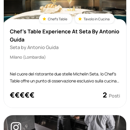
Chef's Table
Tavolo in Cucina
Chef's Table Experience At Seta By Antonio
Guida
Seta by Antonio Guida
Milano (Lombardia)
Nel cuore del ristorante due stelle Michelin Seta, lo Chef’s
Table offre un punto di osservazione esclusivo sulla cucina,
permettendo di seguire da vicino il lavoro dello chef Antonio
€
€
€
€
€
2
Guida e della sua brigata. Consente agli ospiti di immergersi
Posti