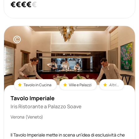
€
€
€
€
€
creatività. Il menu è un percorso completamente libero,
senza schemi
©
Tavolo in Cucina
Ville e Palazzi
Altri...
Tavolo Imperiale
Iris Ristorante a Palazzo Soave
Verona (Veneto)
Il Tavolo Imperiale mette in scena un’idea di esclusività che