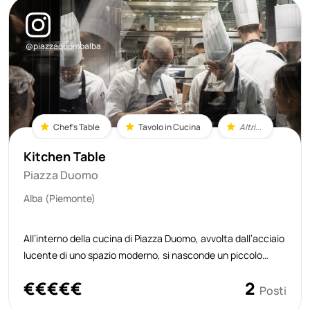
@piazzaduomoalba
Chef's Table
Tavolo in Cucina
Altri...
Kitchen Table
Piazza Duomo
Alba (Piemonte)
All’interno della cucina di Piazza Duomo, avvolta dall’acciaio
lucente di uno spazio moderno, si nasconde un piccolo
scrigno di vetro: il kitchen table. Due soli posti, riservati a
€
€
€
€
€
2
chi desidera vivere la cucina non solo come atto di
Posti
degustazione ma c