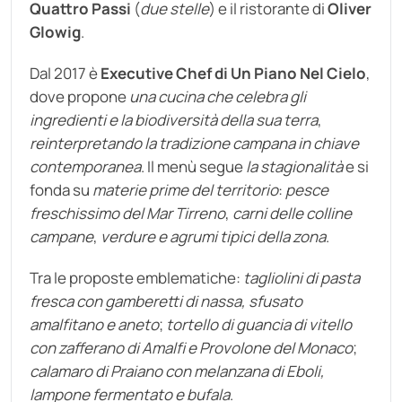
Quattro Passi
(
due stelle
) e il ristorante di
Oliver
Glowig
.
Dal 2017 è
Executive Chef di Un Piano Nel Cielo
,
dove propone
una cucina che celebra gli
ingredienti e la biodiversità della sua terra
,
reinterpretando la tradizione campana in chiave
contemporanea
. Il menù segue
la stagionalità
e si
fonda su
materie prime del territorio
:
pesce
freschissimo del Mar Tirreno
,
carni delle colline
campane
,
verdure e agrumi tipici della zona
.
Tra le proposte emblematiche:
tagliolini di pasta
fresca con gamberetti di nassa, sfusato
amalfitano e aneto
;
tortello di guancia di vitello
con zafferano di Amalfi e Provolone del Monaco
;
calamaro di Praiano con melanzana di Eboli,
lampone fermentato e bufala
.