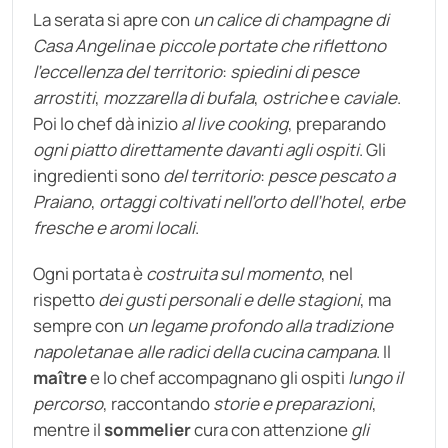
La serata si apre con
un calice di champagne di
Casa Angelina
e
piccole portate che riflettono
l’eccellenza del territorio
:
spiedini di pesce
arrostiti
,
mozzarella di bufala
,
ostriche
e
caviale
.
Poi lo chef dà inizio
al live cooking
, preparando
ogni piatto direttamente davanti agli ospiti
. Gli
ingredienti sono
del territorio
:
pesce pescato a
Praiano
,
ortaggi coltivati nell’orto dell’hotel
,
erbe
fresche e aromi locali
.
Ogni portata è
costruita sul momento
, nel
rispetto
dei gusti personali e delle stagioni
, ma
sempre con
un legame profondo alla tradizione
napoletana
e
alle radici della cucina campana
. Il
maître
e lo chef accompagnano gli ospiti
lungo il
percorso
, raccontando
storie e preparazioni
,
mentre il
sommelier
cura con attenzione
gli