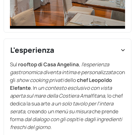
L'esperienza
Sul
rooftop di Casa Angelina
,
l’esperienza
gastronomica diventa intima e personalizzata
con
gli
show cooking privati
dello
chef Leopoldo
Elefante
. In
un contesto esclusivo con vista
aperta sul mare della Costiera Amalfitana
, lo chef
dedica la sua arte
a un solo tavolo per l’intera
serata
, creando
un menù su misura
che prende
forma
dal dialogo con gli ospiti
e
dagli ingredienti
freschi del giorno
.