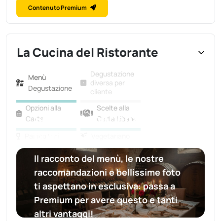
Contenuto Premium
La Cucina del Ristorante
Degustazione
Menù
diversa per
Degustazione
cliente
Opzioni alla
Scelte alla
Scopri l'esperienza
Carta
Carta Libere
completa
Pairing Vini
Vegetariano
Il racconto del menù, le nostre
raccomandazioni e bellissime foto
ti aspettano in esclusiva:
passa a
Premium per avere questo e tanti
altri vantaggi!