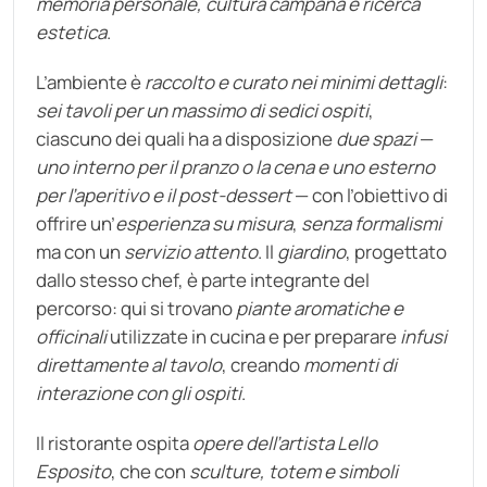
memoria personale, cultura campana e ricerca
estetica
.
L’ambiente è
raccolto e curato nei minimi dettagli
:
sei tavoli per un massimo di sedici ospiti
,
ciascuno dei quali ha a disposizione
due spazi
—
uno interno per il pranzo o la cena e uno esterno
per l’aperitivo e il post-dessert
— con l’obiettivo di
offrire un’
esperienza su misura
,
senza formalismi
ma con un
servizio attento
. Il
giardino
, progettato
dallo stesso chef, è parte integrante del
percorso: qui si trovano
piante aromatiche e
officinali
utilizzate in cucina e per preparare
infusi
direttamente al tavolo
, creando
momenti di
interazione con gli ospiti
.
Il ristorante ospita
opere dell’artista Lello
Esposito
, che con
sculture, totem e simboli