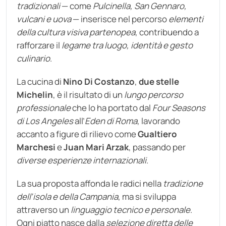
tradizionali
— come
Pulcinella, San Gennaro,
vulcani e uova
— inserisce nel percorso
elementi
della cultura visiva partenopea
, contribuendo a
rafforzare il
legame tra luogo, identità e gesto
culinario
.
La cucina di
Nino Di Costanzo
,
due stelle
Michelin
, è il risultato di un
lungo percorso
professionale
che lo ha portato dal
Four Seasons
di Los Angeles
all’
Eden di Roma
, lavorando
accanto a figure di rilievo come
Gualtiero
Marchesi
e
Juan Mari Arzak
, passando per
diverse esperienze internazionali
.
La sua proposta affonda le radici nella
tradizione
dell’isola e della Campania
, ma si sviluppa
attraverso un
linguaggio tecnico e personale
.
Ogni piatto nasce dalla
selezione diretta delle