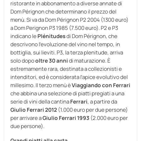
ristorante in abbonamento a diverse annate di
Dom Pérignon che determinano il prezzo del
menù. Si va da Dom Pérignon P2 2004 (1300 euro)
a Dom Perignon P3 1985 (7.500 euro). P2 e P3
indicano le
Plénitudes
di Dom Pérignon, che
descrivono l’evoluzione del vino nel tempo, in
bottiglia, sui lieviti. P3, la terza plenitude, arriva
solo dopo
oltre 30 anni
di maturazione. È
estremamente rara, destinata a collezionisti e
intenditori, ed è considerata l’apice evolutivo del
millesimo. Il terzo menù è
Viaggiando con Ferrari
che abbina una selezione di piatti pregiati a una
serie di vini della cantina
Ferrari
, a partire da
Giulio Ferrari 2012
(1.000 euro per due persone)
per arrivare a
Giulio Ferrari 1993
(2.000 euro per
due persone).
Grandi piatti alla carta