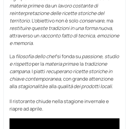
materie prime
e da un
lavoro costante di
reinterpretazione delle ricette storiche del
territorio
. L’obiettivo non è solo
conservare
, ma
restituire queste tradizioni in una forma nuova
,
attraverso un
racconto fatto di tecnica, emozione
e memoria
.
La
filosofia dello chef
si fonda su
passione, studio
e rispetto
per la
materia prima
e la
tradizione
campana
. I piatti
recuperano ricette storiche in
chiave contemporanea
, con grande attenzione
alla
stagionalità
e alla
qualità dei prodotti locali
.
Il ristorante chiude nella stagione invernale e
riapre ad aprile.