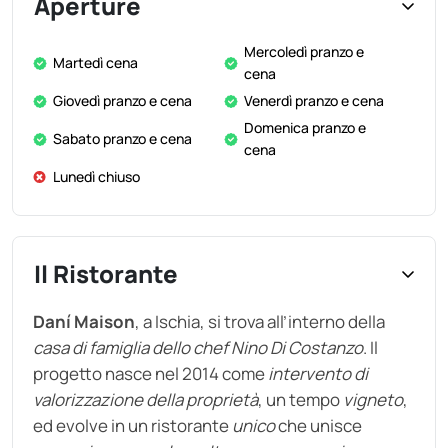
Aperture
Mercoledì pranzo e
Martedì cena
cena
Giovedì pranzo e cena
Venerdì pranzo e cena
Domenica pranzo e
Sabato pranzo e cena
cena
Lunedì chiuso
Il Ristorante
Daní Maison
, a Ischia, si trova all’interno della
casa di famiglia dello chef Nino Di Costanzo
. Il
progetto nasce nel 2014 come
intervento di
valorizzazione della proprietà
, un tempo
vigneto
,
ed evolve in un ristorante
unico
che unisce