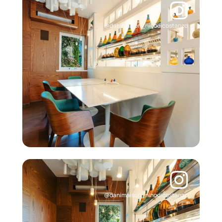
@danimaison_ninodicostanzo
@danimaison_ninodicostanzo