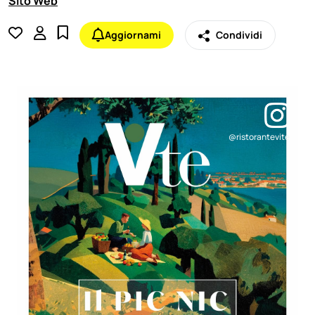
Sito Web
Aggiornami
Condividi
@ristorantevite