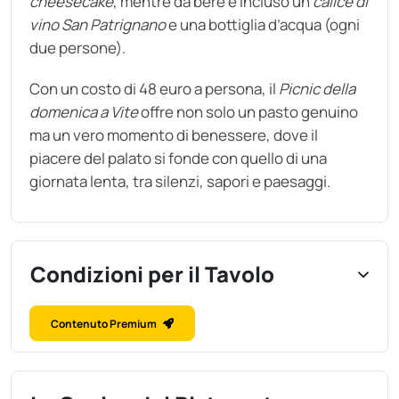
cheesecake
, mentre da bere è incluso un
calice di
vino San Patrignano
e una bottiglia d’acqua (ogni
due persone).
Con un costo di 48 euro a persona, il
Picnic della
domenica a Vite
offre non solo un pasto genuino
ma un vero momento di benessere, dove il
piacere del palato si fonde con quello di una
giornata lenta, tra silenzi, sapori e paesaggi.
Condizioni per il Tavolo
Contenuto Premium