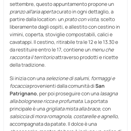
settembre, questo appuntamento propone un
pranzo all’aria aperta
curato in ogni dettaglio, a
partire dalla location: un
prato con vista
, scelto
liberamente dagli ospiti, e allestito con cestino in
vimini, coperta, stoviglie compostabili, calici e
cavatappi. Il cestino, ritirabile tra le 12 e le 13.30 e
da restituire entro le 17, contiene un
menu che
racconta il territorio
attraverso prodotti e ricette
della tradizione.
Si inizia con una
selezione di salumi, formaggi e
focaccia
provenienti dalla comunità di
San
Patrignano
, per poi proseguire con una
lasagna
alla bolognese ricca e profumata
. La portata
principale è una
grigliata mista alla brace
, con
salsiccia di mora romagnola, costarelle e agnello
,
accompagnata da patate. Il dolce è una