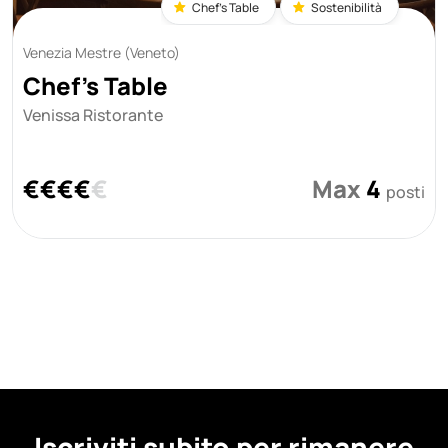
Chef's Table
Sostenibilità
Venezia Mestre (Veneto)
Chef's Table
Venissa Ristorante
€
€
€
€
€
Max
4
posti
Iscriviti subito per rimanere