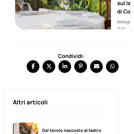
sul la
di Co
Bellagio
(Lombar
Condividi:
Altri articoli
Dal tavolo nascosto al teatro