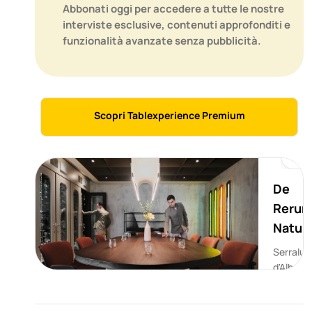
Abbonati oggi per accedere a tutte le nostre
interviste esclusive, contenuti approfonditi e
funzionalità avanzate senza pubblicità.
Scopri Tablexperience Premium
M
De
Reru
Natur
Serralun
d'Alba
(Piemon